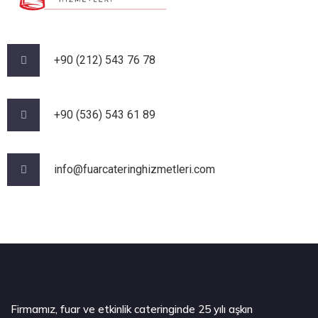
+90 (212) 543 76 78‬
‪+90 (536) 543 61 89‬
info@fuarcateringhizmetleri.com
Firmamız, fuar ve etkinlik cateringinde 25 yılı aşkın