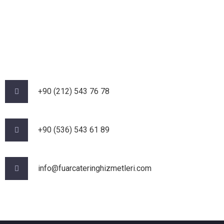
+90 (212) 543 76 78‬
‪+90 (536) 543 61 89‬
info@fuarcateringhizmetleri.com