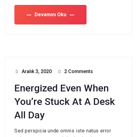
Devamını Oku
Aralık 3, 2020
2 Comments
Energized Even When
You’re Stuck At A Desk
All Day
Sed perspicia unde omnis iste natus error