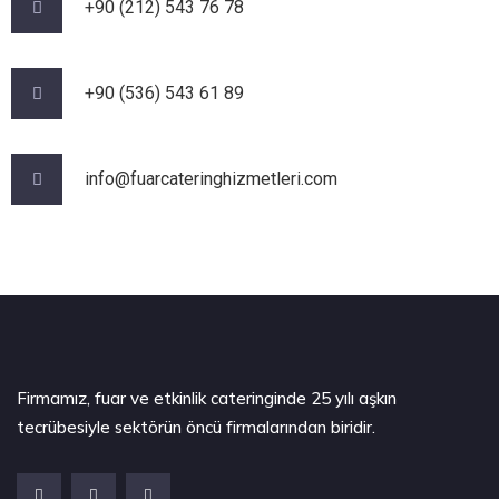
+90 (212) 543 76 78‬
‪+90 (536) 543 61 89‬
info@fuarcateringhizmetleri.com
Firmamız, fuar ve etkinlik cateringinde 25 yılı aşkın
tecrübesiyle sektörün öncü firmalarından biridir.