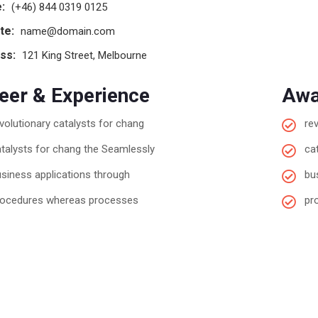
:
(+46) 844 0319 0125
te:
name@domain.com
ss:
121 King Street, Melbourne
eer & Experience
Awa
volutionary catalysts for chang
re
talysts for chang the Seamlessly
ca
siness applications through
bu
rocedures whereas processes
pr