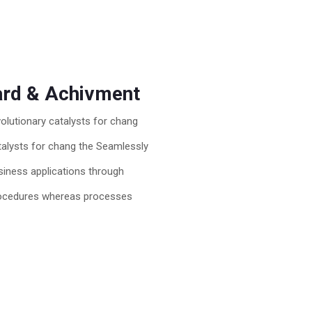
rd & Achivment
volutionary catalysts for chang
talysts for chang the Seamlessly
siness applications through
ocedures whereas processes