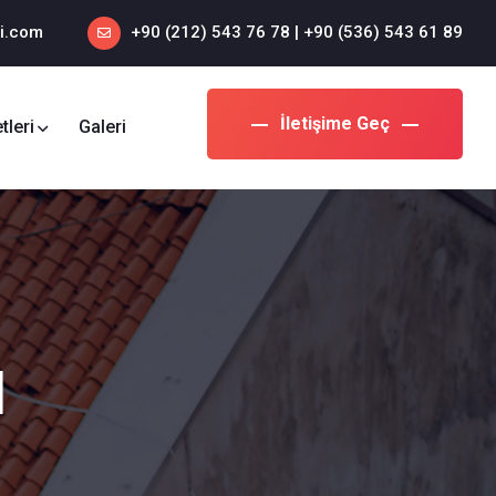
i.com
+90 (212) 543 76 78‬ | +90 (536) 543 61 89‬
İletişime Geç
tleri
Galeri
ı