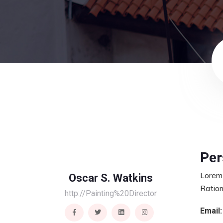
Per
Lorem 
Oscar S. Watkins
Ration
http://Painting%20Director
Email: