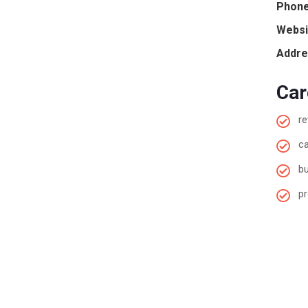
Phone
Websi
Addre
Car
re
ca
bu
p