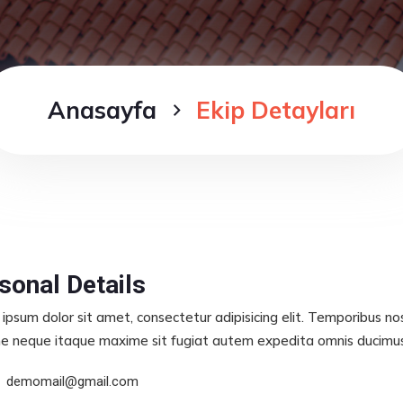
Anasayfa
Ekip Detayları
sonal Details
ipsum dolor sit amet, consectetur adipisicing elit. Temporibus n
e neque itaque maxime sit fugiat autem expedita omnis ducimus s
demomail@gmail.com