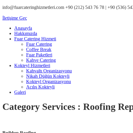
info@fuarcateringhizmetleri.com
+90 (212) 543 76 78‬ | +90 (536) 54
İletişime Geç
Anasayfa
Hakkımızda
Fuar Catering Hizmeti
Fuar Catering
Coffee Break
Fuar Paketleri
Kahve Catering
Kokteyl Hizmetleri
Kahvaltı Organizasyonu
Nikah Düğün Kokteyli
Kokteyl Organizasyonu
Açılış Kokteyli
Galeri
Category Services : Roofing Rep
Buildup Roofing