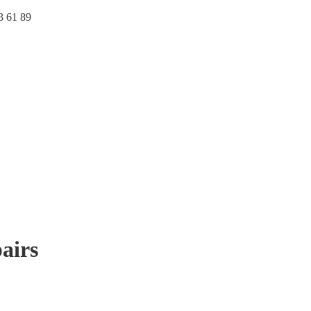
3 61 89‬
airs