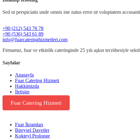
Sed ut perspiciatis unde omnis iste natus error sit voluptatem accusa
+90 (212) 543 76 78‬
‪+90 (536) 543 61 89‬
info@fuarcateringhizmetleri.com
Firmamız, fuar ve etkinlik cateringinde 25 yılı aşkın tecrübesiyle sekt
Sayfalar
Anasayfa
Fuar Catering Hizmeti
Hakkimizda
İletişim
Fuar Catering Hizmeti
Fuar İkramları
Bireysel Davetler
Kokteyl Prolonge