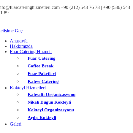
nfo@fuarcateringhizmetleri.com
+90 (212) 543 76 78‬ | +90 (536) 543
1 89‬
letişime Geç
Anasayfa
Hakkımızda
Fuar Catering Hizmeti
Fuar Catering
Coffee Break
Fuar Paketleri
Kahve Catering
Kokteyl Hizmetleri
Kahvaltı Organizasyonu
Nikah Düğün Kokteyli
Kokteyl Organizasyonu
Açılış Kokteyli
Galeri