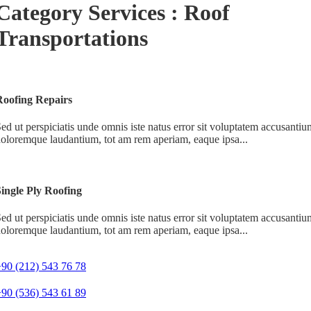
Category Services : Roof
Transportations
Roofing Repairs
ed ut perspiciatis unde omnis iste natus error sit voluptatem accusantiu
oloremque laudantium, tot am rem aperiam, eaque ipsa...
ingle Ply Roofing
ed ut perspiciatis unde omnis iste natus error sit voluptatem accusantiu
oloremque laudantium, tot am rem aperiam, eaque ipsa...
90 (212) 543 76 78‬
+90 (536) 543 61 89‬